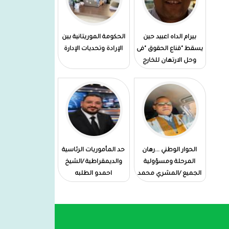
وسام عسكري
المدير العام لميناء نواكشوط
بيرام الداه اعبيد حين
الحكومة الموريتانية بين
المستقل:يشرف على الإستلام المؤقت
يسقط "قناع الحقوق "فى
الإرادة وتحديات الإدارة
لزورق الإرشاد البحري "مقامة "في
وحل الارتهان للخارج
امستردام
الحوار الوطني ...رهان
حد المأموريات الرئاسية
المرحلة ومسؤولية
والديمقراطية /الشيخ
الجميع /المشري محمد
احمدو الطلبه
فال دهاه