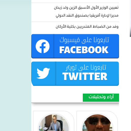
تعيين الوزير الأول الأسبق الزين ولد زيدان
مديرا لإدارة أفريقيا بصندوق النقد الدولي
وفد من الضباط المتدربين بكلية الأركان
العسكرية: يزور ميناء نواكشوط
المستقل
المدير العام لميناء نواكشوط :يشارك فى
الاجتماع رفبع المستوي لسلطات
الموانئ التابع للدول الأفريقية
الأطلسية(PEAA) بالمغرب
بيان شكر وامتنان من أسرة اسغير ولد
امبارك للسيدة الأولى مريم بنت الداه
آراء وتحليلات
توشيح الرائد الداه محمد الأمين بباة قائد
وحدة التدخل السريع 1 فى اكجوجت
توشيح العقيد محمود ولد اجدود بأعلى